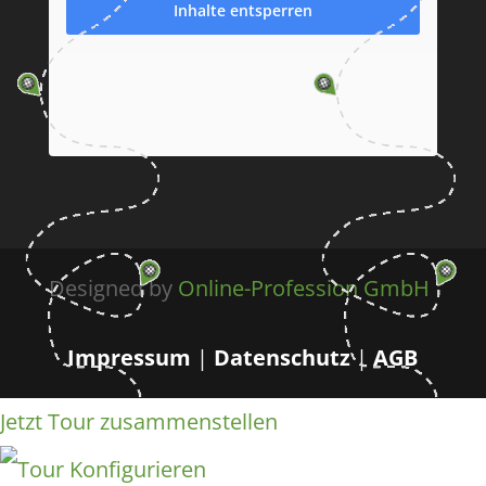
Inhalte entsperren
Designed by
Online-Profession GmbH
Impressum
|
Datenschutz
|
AGB
Jetzt Tour zusammenstellen