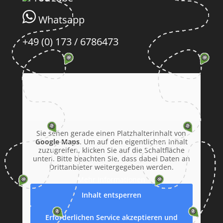
Whatsapp
+49 (0) 173 / 6786473
Sie sehen gerade einen Platzhalterinhalt von
Google Maps
. Um auf den eigentlichen Inhalt
zuzugreifen, klicken Sie auf die Schaltfläche
unten. Bitte beachten Sie, dass dabei Daten an
Drittanbieter weitergegeben werden.
Mehr Informationen
Inhalt entsperren
Erforderlichen Service akzeptieren und